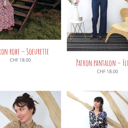
ron robe – Soeurette
CHF
18.00
Patron pantalon – Fl
CHF
18.00