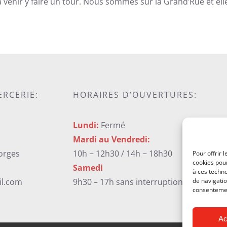
à venir y faire un tour. Nous sommes sur la Grand’Rue et elle
ERCERIE:
HORAIRES D’OUVERTURES:
Lundi:
Fermé
Mardi au Vendredi:
orges
10h − 12h30 / 14h − 18h30
Pour offrir 
cookies pour
Samedi
à ces techn
de navigatio
il.com
9h30 – 17h sans interruption
consentement
Ac