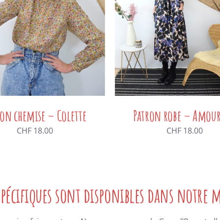
ron chemise – Colette
Patron robe – Amour
CHF
18.00
CHF
18.00
 spécifiques sont disponibles dans notre 