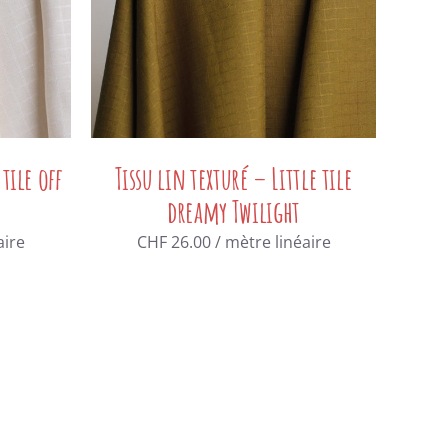
 tile off
Tissu lin texturé – Little tile
dreamy Twilight
aire
CHF
26.00
/ mètre linéaire