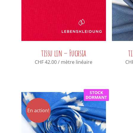
tissu lin – Fuchsia
t
CHF
42.00
/ mètre linéaire
CH
STOCK
DORMANT
En action!