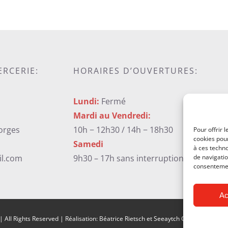
ERCERIE:
HORAIRES D’OUVERTURES:
Lundi:
Fermé
Mardi au Vendredi:
orges
10h − 12h30 / 14h − 18h30
Pour offrir 
cookies pour
Samedi
à ces techn
de navigatio
il.com
9h30 – 17h sans interruption
consentement
Ac
| All Rights Reserved | Réalisation: Béatrice Rietsch et Seeaytch Creative |
Menti