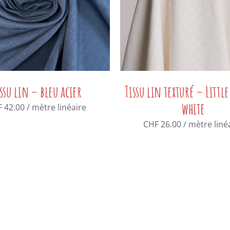
issu lin – bleu acier
Tissu lin texturé – Little
white
F
42.00
/ mètre linéaire
CHF
26.00
/ mètre liné