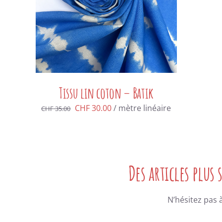
Tissu lin coton – Batik
Le
Le
CHF
30.00
/ mètre linéaire
CHF
35.00
prix
prix
initial
actuel
était :
est :
CHF 35.00.
CHF 30.00.
Des articles plus
N’hésitez pas 