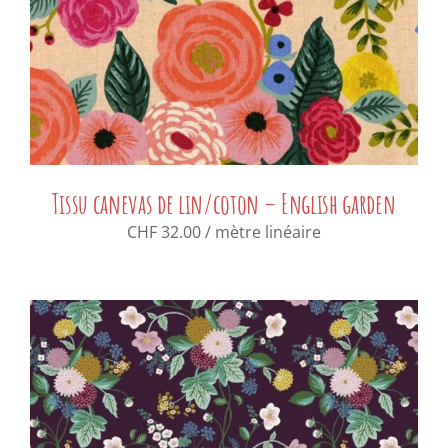
Tissu canevas de lin/coton – English garden
CHF
32.00
/ mètre linéaire