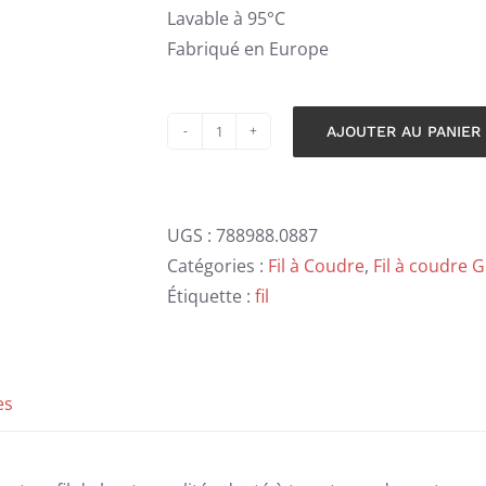
Lavable à 95°C
Fabriqué en Europe
AJOUTER AU PANIER
quantité
Alternative:
de
Fil
UGS :
788988.0887
à
Catégories :
Fil à Coudre
,
Fil à coudre
coudre
Étiquette :
fil
Gütermann
-
brun
-
es
887