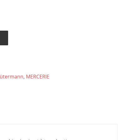
 Gütermann
,
MERCERIE