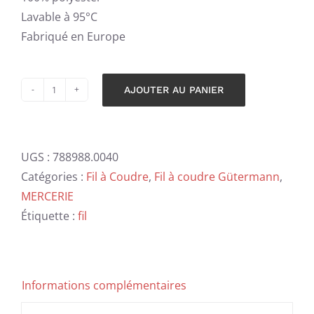
Lavable à 95°C
Fabriqué en Europe
AJOUTER AU PANIER
quantité
Alternative:
de
Fil
UGS :
788988.0040
à
Catégories :
Fil à Coudre
,
Fil à coudre Gütermann
,
coudre
MERCERIE
Güttermann
Étiquette :
fil
-
gris
-
40
Informations complémentaires