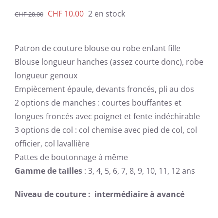
Le
Le
CHF
10.00
2 en stock
CHF
20.00
prix
prix
initial
actuel
Patron de couture blouse ou robe enfant fille
était :
est :
Blouse longueur hanches (assez courte donc), robe
CHF 20.00.
CHF 10.00.
longueur genoux
Empiècement épaule, devants froncés, pli au dos
2 options de manches : courtes bouffantes et
longues froncés avec
poignet et fente indéchirable
3 options de col : col chemise avec pied de col, col
officier, col lavallière
Pattes de boutonnage à même
Gamme de tailles
: 3, 4, 5, 6, 7, 8, 9, 10, 11, 12 ans
Niveau de couture : intermédiaire à avancé