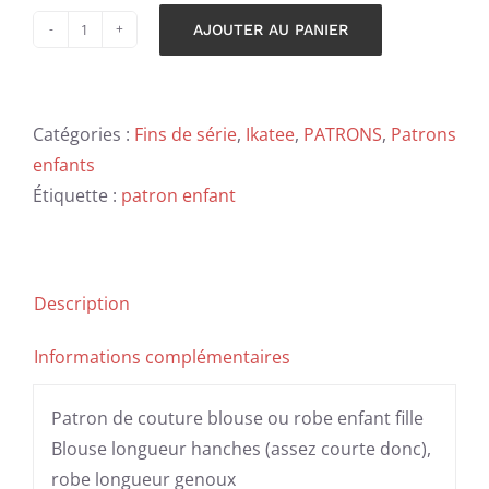
AJOUTER AU PANIER
quantité
Alternative:
de
Patron
Catégories :
Fins de série
,
Ikatee
,
PATRONS
,
Patrons
-
enfants
Robe,
Étiquette :
patron enfant
blouse
Alex
Description
Informations complémentaires
Patron de couture blouse ou robe enfant fille
Blouse longueur hanches (assez courte donc),
robe longueur genoux